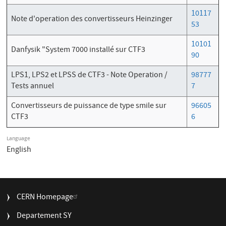
10117
Note d'operation des convertisseurs Heinzinger
53
10101
Danfysik "System 7000 installé sur CTF3
90
LPS1, LPS2 et LPSS de CTF3 - Note Operation /
98777
Tests annuel
7
Convertisseurs de puissance de type smile sur
96605
CTF3
6
Language
English
FOOTER
CERN Homepage
MENU
Departement SY