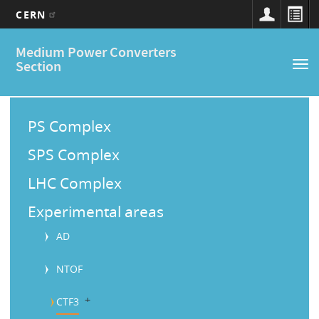
CERN
Main
Skip
Medium Power Converters
to
navigation
Section
Tog
main
nav
content
M
a
PS Complex
i
SPS Complex
n
LHC Complex
M
Experimental areas
e
AD
n
u
NTOF
b
CTF3